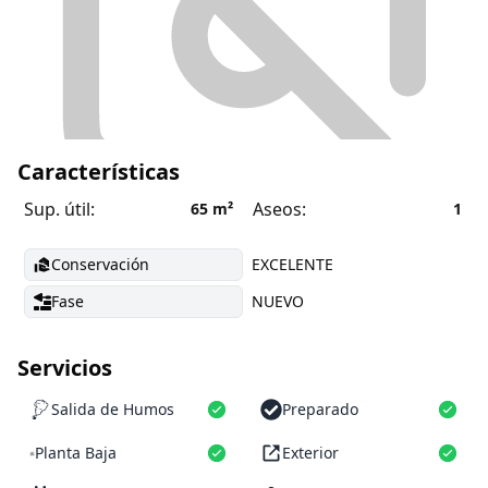
Características
Sup. útil:
Aseos:
65
m²
1
Conservación
EXCELENTE
Fase
NUEVO
Servicios
Salida de Humos
Preparado
Planta Baja
Exterior