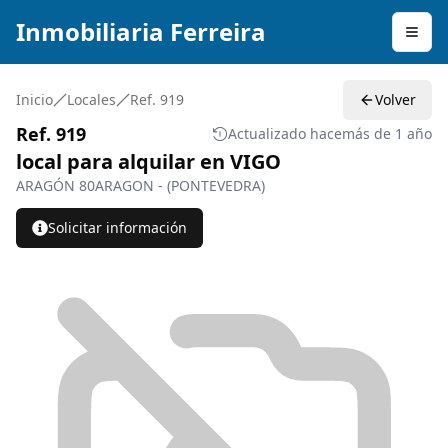
Inmobiliaria Ferreira
Toggl
Inicio
Locales
Ref. 919
Volver
Ref. 919
Actualizado hace
más de 1 año
local para alquilar en VIGO
ARAGÓN 80
ARAGON - (PONTEVEDRA)
Solicitar información